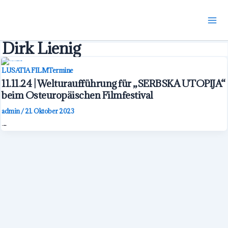
m
alt
Dirk Lienig
LUSATIA FILM
Termine
11.11.24 | Welturaufführung für „SERBSKA UTOPIJA“
beim Osteuropäischen Filmfestival
admin
/
21. Oktober 2023
Unsere erste Magazinsendung im Auftrag für den rbb feiert beim Osteuroäischen Filmfestival Cottbus seine Welturaufführung.