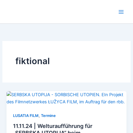
Zum
Inhalt
springen
fiktional
,
LUSATIA FILM
Termine
11.11.24 | Welturaufführung für
„SERBSKA UTOPIJA“ beim