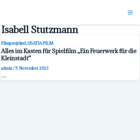
m
alt
Isabell Stutzmann
Filmprojekte
LUSATIA FILM
Alles im Kasten für Spielfilm „Ein Feuerwerk für die
Kleinstadt“
admin
/
5. November 2023
🖼️ Die Lausitzer Rundschau hat einen schönen Artikel über unseren letzten Drehtag geschrieben. Hier könnt ihr den Artikel lesen.